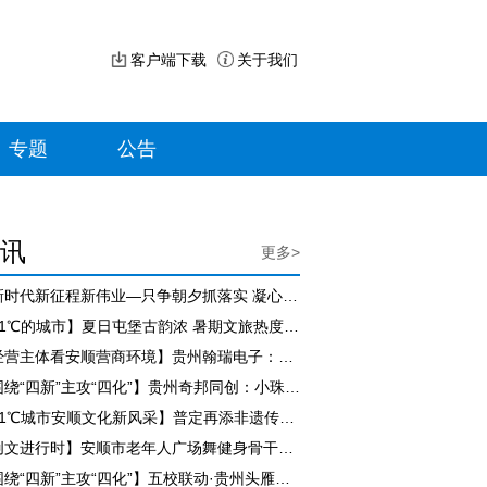
客户端下载
关于我们
专题
公告
讯
更多>
【新时代新征程新伟业—只争朝夕抓落实 凝心聚力促发展】尹恒斌到紫云自治县调研
【21℃的城市】夏日屯堡古韵浓 暑期文旅热度飙升
【经营主体看安顺营商环境】贵州翰瑞电子：政企同心书写发展新篇
【围绕“四新”主攻“四化”】贵州奇邦同创：小珠宝盒闯出大市场 带动乡邻家门口就业
【21℃城市安顺文化新风采】普定再添非遗传承新阵地
【创文进行时】安顺市老年人广场舞健身骨干培训开班
【围绕“四新”主攻“四化”】五校联动·贵州头雁产业融合发展交流座谈会在经开区举办