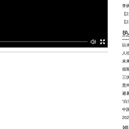
热
人
未
假
三
贵州
“
中
2
视