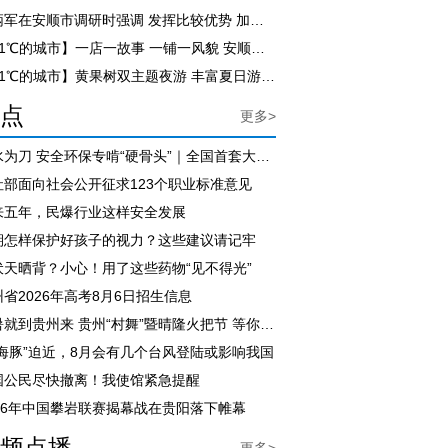
李炳军在安顺市调研时强调 发挥比较优势 加快旅游业提质升级 为高质量发展提供坚实支撑
【21℃的城市】一店一故事 一铺一风貌 安顺古城活态传承焕发文旅新活力
【21℃的城市】黄果树双主题夜游 丰富夏日游玩体验
点
更多>
以水为刀 安全环保专啃“硬骨头”｜全国首套大倾角煤层无人化绿色开采专用装备在六盘水下线
社部面向社会公开征求123个职业标准意见
来五年，民爆行业这样安全发展
期怎样保护好孩子的视力？这些建议请记牢
伏天晒背？小心！用了这些药物“见不得光”
省2026年高考8月6日招生信息
避暑就到贵州来 贵州“村舞”暨晴隆火把节 等你来狂欢
白海豚”迫近，8月会有几个台风登陆或影响我国
国公民尽快撤离！我使馆紧急提醒
026年中国攀岩联赛揭幕战在贵阳落下帷幕
频点播