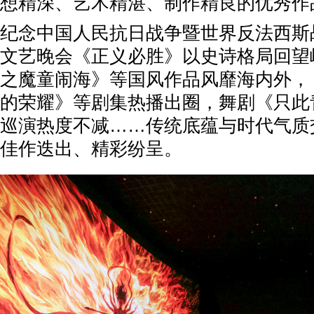
想精深、艺术精湛、制作精良的优秀作
纪念中国人民抗日战争暨世界反法西斯
文艺晚会《正义必胜》以史诗格局回望
之魔童闹海》等国风作品风靡海内外，
的荣耀》等剧集热播出圈，舞剧《只此
巡演热度不减……传统底蕴与时代气质
佳作迭出、精彩纷呈。