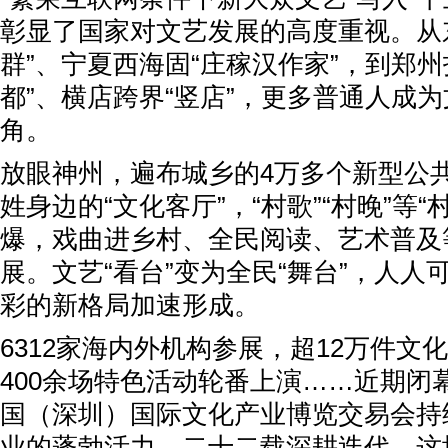
彰显了国家对文艺发展的高度重视。从
群”、宁夏西海固“庄稼汉作家”，到郑州
都”、横店跨界“竖店”，更多普通人成
角。
放眼神州，遍布城乡的4万多个新型公
姓身边的“文化客厅”，“村歌”“村晚”等
爆，戏曲进乡村、全民阅读、艺术普及
展。文艺“看台”变为全民“舞台”，人人
彩的新格局加速形成。
6312家海内外机构参展，超12万件文
400余场特色活动轮番上演……近期闭
国（深圳）国际文化产业博览交易会持
业的蓬勃活力。二十二载深耕迭代，这