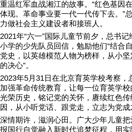
重温红军血战湘江的故事。“红色基因
体现。革命事业要一代一代传下去。”
力做社会主义建设者和接班人。
2021年“六一”国际儿童节前夕，总书
小学的少先队员回信，勉励他们“结合
党史，以英雄模范人物为榜样，从小坚
的决心”。
2023年5月31日在北京育英学校考察，
加强革命传统教育，让每一位育英学校
光荣历史，铭记党的关怀，赓续红色传
因，从小听党话、跟党走，立志为党成
深情期许，滋润心田。广大少年儿童把
报国行自觉融入新时代追梦征程，用实