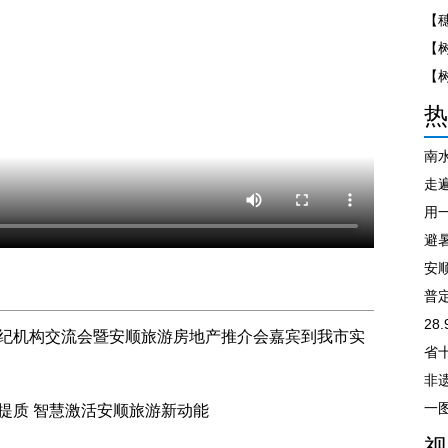
【
热
南
走遍
避
安
普
28
经纪机构交流会暨安顺旅游房地产推介会嘉宾到我市实
非
提质 智慧激活安顺旅游新动能
视