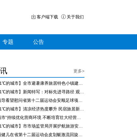
客户端下载
关于我们
专题
公告
讯
更多>
【21℃的城市】全市避暑康养旅居特色小镇建设现场推进会召开
【21℃的城市】新闻特写：对标先进寻路径 观摩交流促提升
市领导看望慰问省第十二届运动会安顺足球项目参赛队员
【21℃的城市】清凉经济热度攀升 民宿旅居新业态赋能乡村振兴
安顺市“持续优化营商环境 不断培育壮大经营主体”工作成效新闻发布会举行
【21℃的城市】市市场监管局开展护航旅游安全百日行动集中专项检查
安顺健儿在省第十二届运动会皮划艇激流回旋比赛中斩获三金