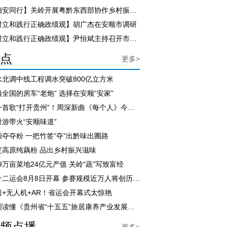
【穗安同行】关岭开展粤黔东西部协作乡村振兴干部培训
树立和践行正确政绩观】胡广杰在安顺市调研
【树立和践行正确政绩观】尹恒斌主持召开市政府党组（扩大）会议
点
更多>
水北调中线工程调水突破800亿立方米
全国的房车“老炮” 选择在安顺“安家”
用一首歌“打开贵州”！周深新曲《每个人》今日上线
暑游带火“安顺味道”
顺夺夺粉 一把竹签“夺”出黔味出圈路
定高原纯藕粉 品出乡村振兴滋味
.9万亩菜地24亿元产值 关岭“蔬”写致富经
省十二运会8月8日开幕 参赛规模近万人将创历届之最
遗+无人机+AR！省运会开幕式太惊艳
一图读懂《贵州省“十五五”旅居康养产业发展规划》
频点播