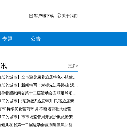
客户端下载
关于我们
专题
公告
讯
更多>
【21℃的城市】全市避暑康养旅居特色小镇建设现场推进会召开
【21℃的城市】新闻特写：对标先进寻路径 观摩交流促提升
市领导看望慰问省第十二届运动会安顺足球项目参赛队员
【21℃的城市】清凉经济热度攀升 民宿旅居新业态赋能乡村振兴
安顺市“持续优化营商环境 不断培育壮大经营主体”工作成效新闻发布会举行
【21℃的城市】市市场监管局开展护航旅游安全百日行动集中专项检查
安顺健儿在省第十二届运动会皮划艇激流回旋比赛中斩获三金