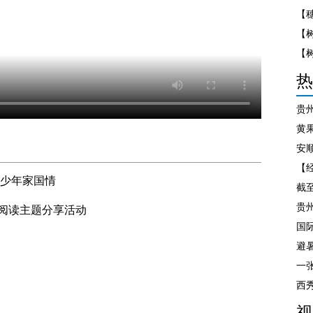
【
热
牢少年家国情
贵
阅读主题分享活动
国
避
一
视