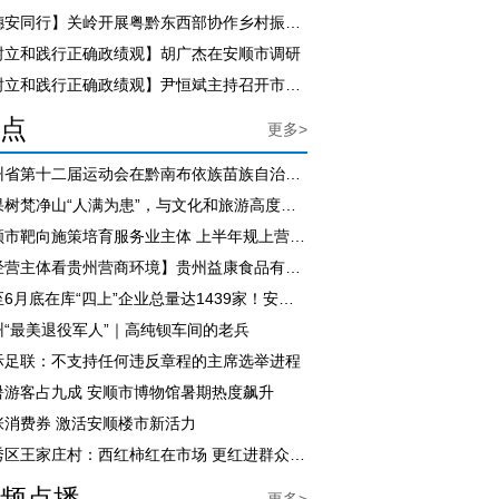
【穗安同行】关岭开展粤黔东西部协作乡村振兴干部培训
树立和践行正确政绩观】胡广杰在安顺市调研
【树立和践行正确政绩观】尹恒斌主持召开市政府党组（扩大）会议
点
更多>
贵州省第十二届运动会在黔南布依族苗族自治州隆重开幕
黄果树梵净山“人满为患”，与文化和旅游高度结合密切相关，专家点赞：贵州文旅融合处在全国领先位置
安顺市靶向施策培育服务业主体 上半年规上营收增长11.8%
【经营主体看贵州营商环境】贵州益康食品有限公司负责人张承滔：在这里投资干事心里踏实
截至6月底在库“四上”企业总量达1439家！安顺以营商环境赋能经营主体茁壮成长
州“最美退役军人”｜高纯钡车间的老兵
际足联：不支持任何违反章程的主席选举进程
暑游客占九成 安顺市博物馆暑期热度飙升
张消费券 激活安顺楼市新活力
西秀区王家庄村：西红柿红在市场 更红进群众心里
频点播