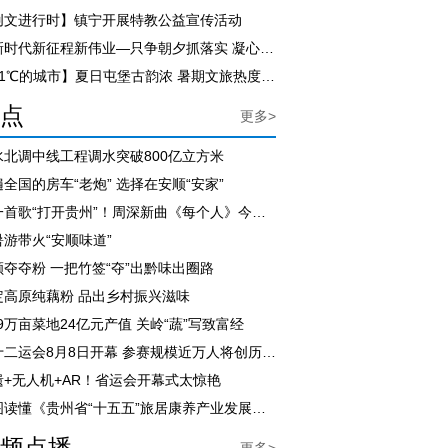
创文进行时】镇宁开展特教公益宣传活动
【新时代新征程新伟业—只争朝夕抓落实 凝心聚力促发展】尹恒斌到紫云自治县调研
【21℃的城市】夏日屯堡古韵浓 暑期文旅热度飙升
点
更多>
水北调中线工程调水突破800亿立方米
全国的房车“老炮” 选择在安顺“安家”
用一首歌“打开贵州”！周深新曲《每个人》今日上线
暑游带火“安顺味道”
顺夺夺粉 一把竹签“夺”出黔味出圈路
定高原纯藕粉 品出乡村振兴滋味
.9万亩菜地24亿元产值 关岭“蔬”写致富经
省十二运会8月8日开幕 参赛规模近万人将创历届之最
遗+无人机+AR！省运会开幕式太惊艳
一图读懂《贵州省“十五五”旅居康养产业发展规划》
频点播