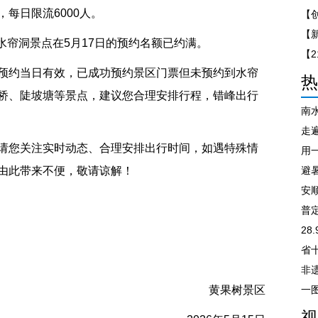
每日限流6000人。
【
果树水帘洞景点在5月17日的预约名额已约满。
预约当日有效，已成功预约景区门票但未预约到水帘
热
桥、陡坡塘等景点，建议您合理安排行程，错峰出行
南
走遍
请您关注实时动态、合理安排出行时间，如遇特殊情
由此带来不便，敬请谅解！
避
安
普
28
非
黄果树景区
视