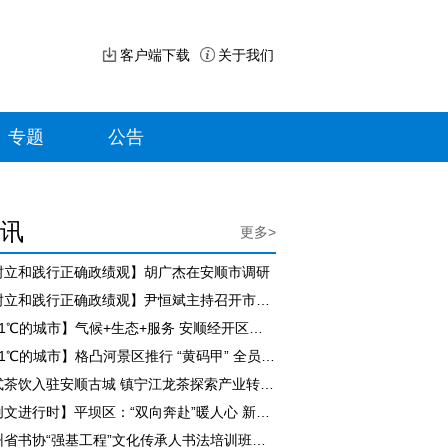
客户端下载
关于我们
专题
公告
讯
更多>
树立和践行正确政绩观】胡广杰在安顺市调研
【树立和践行正确政绩观】尹恒斌主持召开市政府党组（扩大）会议
【21℃的城市】气候+生态+服务 安顺经开区持续擦亮“避暑旅居”名片
【21℃的城市】格凸河景区推行 “黄码甲” 全员评价服务 游客满意度持续走高
新式茶饮入驻安顺古城 镇宁江龙茶探索产业转型新路径
【创文进行时】平坝区：“双向奔赴”暖人心 新就业群体担起城市治理新角色
贵州省书协“强基工程”文化传承人书法培训班（紫云站）开班